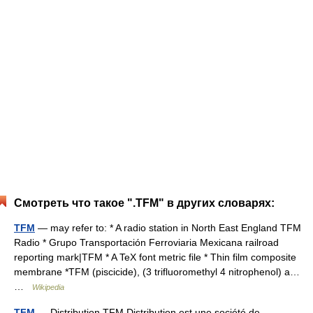
Смотреть что такое ".TFM" в других словарях:
TFM
— may refer to: * A radio station in North East England TFM
Radio * Grupo Transportación Ferroviaria Mexicana railroad
reporting mark|TFM * A TeX font metric file * Thin film composite
membrane *TFM (piscicide), (3 trifluoromethyl 4 nitrophenol) a…
…
Wikipedia
TFM
— Distribution TFM Distribution est une société de