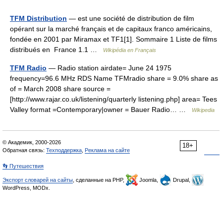
TFM Distribution
— est une société de distribution de film
opérant sur la marché français et de capitaux franco américains,
fondée en 2001 par Miramax et TF1[1]. Sommaire 1 Liste de films
distribués en France 1.1 …
Wikipédia en Français
TFM Radio
— Radio station airdate= June 24 1975
frequency=96.6 MHz RDS Name TFMradio share = 9.0% share as
of = March 2008 share source =
[http://www.rajar.co.uk/listening/quarterly listening.php] area= Tees
Valley format =Contemporary|owner = Bauer Radio… …
Wikipedia
© Академик, 2000-2026
18+
Обратная связь:
Техподдержка
,
Реклама на сайте
👣 Путешествия
Экспорт словарей на сайты
, сделанные на PHP,
Joomla,
Drupal,
WordPress, MODx.