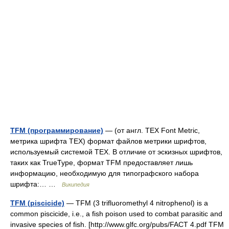
TFM (программирование)
— (от англ. TEX Font Metric,
метрика шрифта TEX) формат файлов метрики шрифтов,
используемый системой TEX. В отличие от эскизных шрифтов,
таких как TrueType, формат TFM предоставляет лишь
информацию, необходимую для типографского набора
шрифта:… …
Википедия
TFM (piscicide)
— TFM (3 trifluoromethyl 4 nitrophenol) is a
common piscicide, i.e., a fish poison used to combat parasitic and
invasive species of fish. [http://www.glfc.org/pubs/FACT 4.pdf TFM