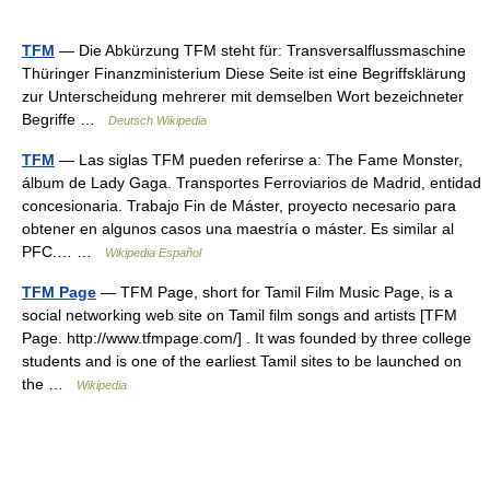
TFM
— Die Abkürzung TFM steht für: Transversalflussmaschine
Thüringer Finanzministerium Diese Seite ist eine Begriffsklärung
zur Unterscheidung mehrerer mit demselben Wort bezeichneter
Begriffe …
Deutsch Wikipedia
TFM
— Las siglas TFM pueden referirse a: The Fame Monster,
álbum de Lady Gaga. Transportes Ferroviarios de Madrid, entidad
concesionaria. Trabajo Fin de Máster, proyecto necesario para
obtener en algunos casos una maestría o máster. Es similar al
PFC.… …
Wikipedia Español
TFM Page
— TFM Page, short for Tamil Film Music Page, is a
social networking web site on Tamil film songs and artists [TFM
Page. http://www.tfmpage.com/] . It was founded by three college
students and is one of the earliest Tamil sites to be launched on
the …
Wikipedia